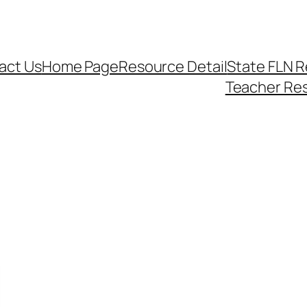
act Us
Home Page
Resource Detail
State FLN 
Teacher Re