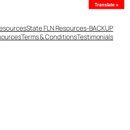
Translate »
Resources
State FLN Resources-BACKUP
sources
Terms & Conditions
Testimonials