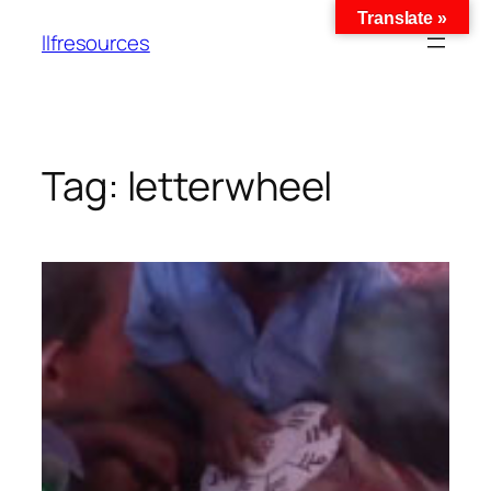
Translate »
llfresources
Tag:
letterwheel