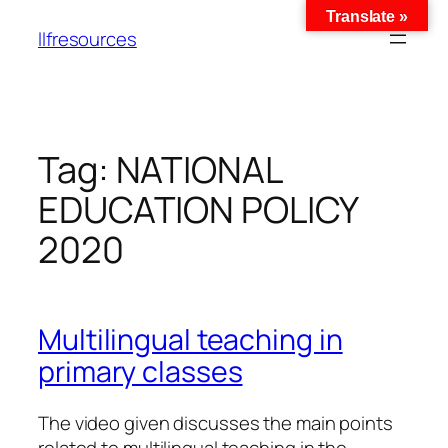
Translate »
llfresources
Tag:
NATIONAL
EDUCATION POLICY
2020
Multilingual teaching in
primary classes
The video given discusses the main points