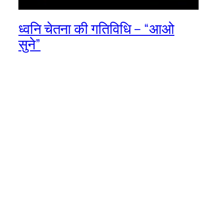
ध्वनि चेतना की गतिविधि – “आओ
सुने”
इस वीडियो में शिक्षिका ध्वनि चेतना को बढ़ाने के लिए एक
खेल खेलती हैं जिसमे बच्चे बेमेल शब्द (जो तुकबंदी नहीं
करते) को पहचानते हैं
December 27, 2024
llfresources
Proudly powered by
WordPress